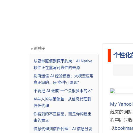
» 新帖子
个性化的M
从变量赋值到概率约束：AI Native
软件正在重写可靠性的来源
别再迷信 AI 经验模板：大模型应用
真正缺的，是“条件可复现”
不要把 AI 做成“一个会很多事的人”
AI与人的决策偏差：从信息代理到
My Yahoo!
信任代理
藏夹的网站
你看到的不是信息，而是你构建出
程中同时收
来的意义
以
bookmar
信息代理到信任代理：AI 信息分发