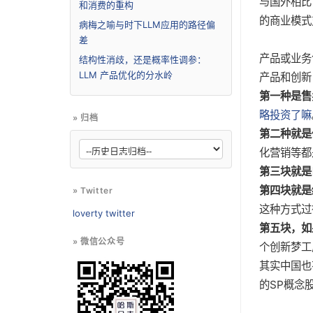
与国外相比
和消费的重构
的商业模式
病梅之喻与时下LLM应用的路径偏
差
产品或业务
结构性消歧，还是概率性调参：
LLM 产品优化的分水岭
产品和创新
第一种是售
略投资了嘛
» 归档
第二种就是
化营销等都
第三块就是
第四块就是
» Twitter
这种方式过
loverty twitter
第五块，如
» 微信公众号
个创新梦工
其实中国也
的SP概念