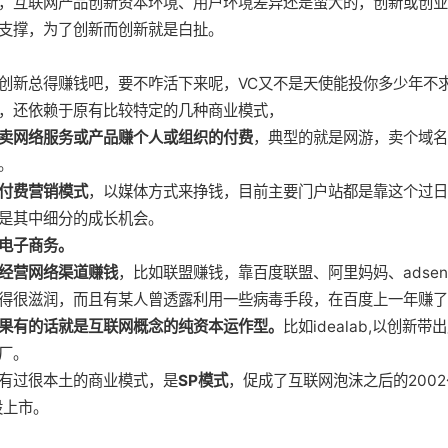
，互联网产品创新资本环境、用户环境差异还是蛮大的，创新或创业
支撑，为了创新而创新就是白扯。
创新总得赚钱吧，要不咋活下来呢，VC又不是天使能投你多少年不
，还依赖于原有比较特定的几种商业模式，
卖网络服务或产品赚个人或组织的付费
，典型的就是网游，卖个域
。
付费营销模式
，以媒体方式来挣钱，目前主要门户站都是靠这个过日
是其中细分的成长机会。
电子商务。
经营网络渠道赚钱
，比如联盟赚钱，靠百度联盟、阿里妈妈、adse
得很滋润，而且有某人曾透露利用一些病毒手段，在百度上一年赚了
果有的话就是互联网概念的纯资本运作型。
比如idealab,以创
厂。
有过很本土的商业模式，是
SP模式
，促成了互联网泡沫之后的2002
股上市。