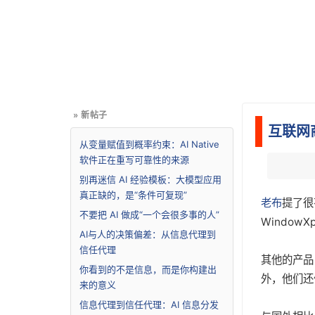
» 新帖子
互联网
从变量赋值到概率约束：AI Native
软件正在重写可靠性的来源
别再迷信 AI 经验模板：大模型应用
真正缺的，是“条件可复现”
老布
提了很
不要把 AI 做成“一个会很多事的人”
Windo
AI与人的决策偏差：从信息代理到
信任代理
其他的产品
你看到的不是信息，而是你构建出
外，他们还
来的意义
信息代理到信任代理：AI 信息分发