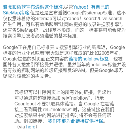
雅虎和微软宣布遵循这个标准
,尽管
Yahoo！有自己的
SiteMap策略
,但是还是宣布遵循Google的sitemap标准，这不
仅仅意味着你的Sitemap可以对Yahoo！search/Live search
产生作用，可以有效地起到“让网站更好的收录进搜索引擎”，
还宣告SiteMap统一战线基本形成，而这一标准将可能会成为
搜索引擎后发者必须遵循的基本标准.
Google正在用自己标准建立搜索引擎行业的新规矩，Google
标准的行业化意味着“老大就是这样炼成的”.比如2005年初，
Google提倡的对页面正文内容的
链接的nofollow标签
，也被
国外各大搜索引擎接受并遵循，虽然当年的nofollow标签并没
有有效的扼制网站的垃圾链接和反SPAM，但是Google却无
疑成为该标准的树立者。
元标记可以排除网页上的所有外向链接，但您也
可以通过向超链接添加 rel="nofollow"，指示
Googlebot 不要抓取具体链接。当 Google 在超链
接上看到属性 rel="nofollow" 时，这些链接在我们
对搜索结果中的网站进行排名时将不会有任何帮
助。例如链接：
我们不能为此链接提供担保
。
（via
here
）