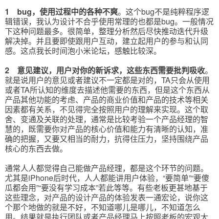
1 bug，使用过程中的各种不爽
。这个bug不是纯粹程序逻
辑错误，我认为设计不合乎使用常理的也都是bug。一般情况
下这种问题最多。很简单，整理分析然后尽快推动迭代升级
解决掉。并且要即使跟用户互动，建立起用户的参与和认同
感。这点我长时间泡小米论坛，感触比较深。
2 意见建议，用户对你的新诉求，这些东西需要批判吸收
。
就是说用户的意见或者建议不一定都是对的，TA只会从使用
或者TA所认知的维度去描述他需要的东西，但是这个东西从
产品其他功能的考虑、产品的商业价值和产品的技术等相关
因素都有关系，不见得完全按照用户的理解来实现。这个取
舍、变通及关联的处理，通常是比较考验一个产品经理的智
慧的，既需要你对产品的核心价值和能力有清晰的认知，准
确的把握，又要又相当的耐力，抗得住压力，坚持围绕产品
核心的东西去做。
通常人人都觉得自己能做产品经理，都是这个环节的问题。
尤其是iPhone后时代，人人都能讲用户体验，“要简单”“要傻
瓜都会用”“要没有学习成本”若此等等。有些老板更甚地基于
这些理念，对产品的设计产品的体验发表一通宏论，说你这
个那个地做的就是不好，不知道哪儿是哪儿，不知道怎么
用。结果就是执行团队或者产品经理马上按照老板的宏观大