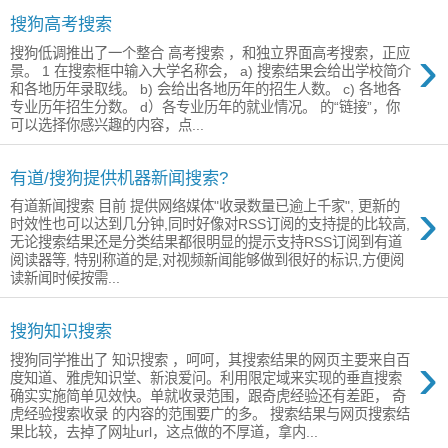
搜狗高考搜索
›
搜狗低调推出了一个整合 高考搜索 ，和独立界面高考搜索，正应
景。 1 在搜索框中输入大学名称会， a) 搜索结果会给出学校简介
和各地历年录取线。 b) 会给出各地历年的招生人数。 c) 各地各
专业历年招生分数。 d）各专业历年的就业情况。 的“链接”，你
可以选择你感兴趣的内容，点...
有道/搜狗提供机器新闻搜索?
›
有道新闻搜索 目前 提供网络媒体"收录数量已逾上千家", 更新的
时效性也可以达到几分钟,同时好像对RSS订阅的支持提的比较高,
无论搜索结果还是分类结果都很明显的提示支持RSS订阅到有道
阅读器等, 特别称道的是,对视频新闻能够做到很好的标识,方便阅
读新闻时候按需...
搜狗知识搜索
›
搜狗同学推出了 知识搜索 ，呵呵，其搜索结果的网页主要来自百
度知道、雅虎知识堂、新浪爱问。利用限定域来实现的垂直搜索
确实实施简单见效快。单就收录范围，跟奇虎经验还有差距， 奇
虎经验搜索收录 的内容的范围要广的多。 搜索结果与网页搜索结
果比较，去掉了网址url，这点做的不厚道，拿内...