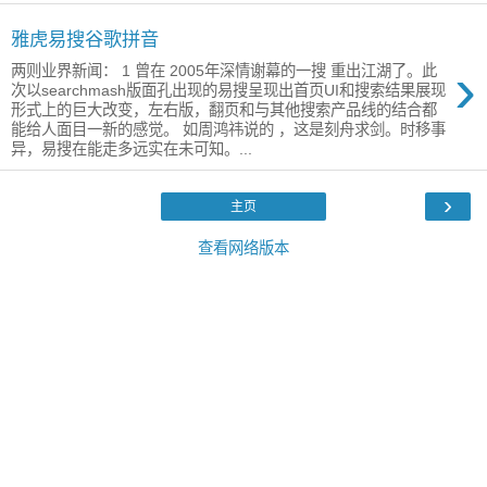
雅虎易搜谷歌拼音
›
两则业界新闻： 1 曾在 2005年深情谢幕的一搜 重出江湖了。此
次以searchmash版面孔出现的易搜呈现出首页UI和搜索结果展现
形式上的巨大改变，左右版，翻页和与其他搜索产品线的结合都
能给人面目一新的感觉。 如周鸿祎说的 ，这是刻舟求剑。时移事
异，易搜在能走多远实在未可知。...
›
主页
查看网络版本